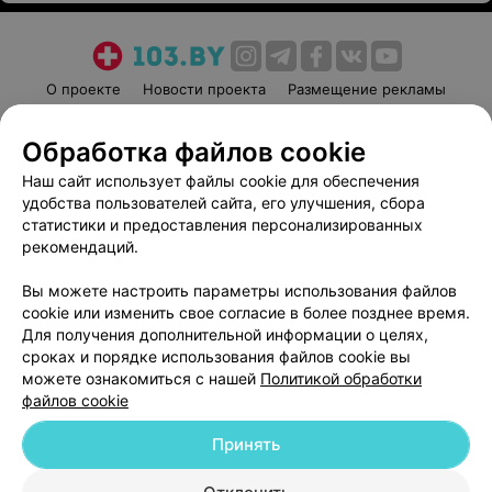
О проекте
Новости проекта
Размещение рекламы
Медицинский маркетинг
Публичный договор
Обработка файлов cookie
Пользовательское соглашение
Способы оплаты
Наш сайт использует файлы cookie для обеспечения
Вакансии
Партнеры
удобства пользователей сайта, его улучшения, сбора
Написать руководителю 103.by
статистики и предоставления персонализированных
Написать в поддержку
рекомендаций.
Персональные настройки cookie
Вы можете настроить параметры использования файлов
Обработка персональных данных
cookie или изменить свое согласие в более позднее время.
Для получения дополнительной информации о целях,
сроках и порядке использования файлов cookie вы
можете ознакомиться с нашей
Политикой обработки
файлов cookie
Принять
© 2026 ООО «Артокс Лаб», УНП 191700409
| 220012, Республика Беларусь,
г. Минск, улица Толбухина, 2, пом. 16 | help@103.by